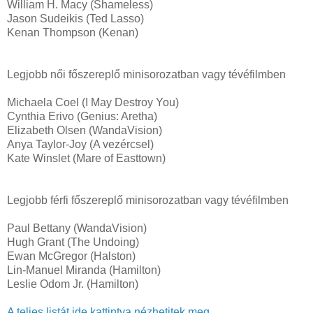
William H. Macy (Shameless)
Jason Sudeikis (Ted Lasso)
Kenan Thompson (Kenan)
Legjobb női főszereplő minisorozatban vagy tévéfilmben
Michaela Coel (I May Destroy You)
Cynthia Erivo (Genius: Aretha)
Elizabeth Olsen (WandaVision)
Anya Taylor-Joy (A vezércsel)
Kate Winslet (Mare of Easttown)
Legjobb férfi főszereplő minisorozatban vagy tévéfilmben
Paul Bettany (WandaVision)
Hugh Grant (The Undoing)
Ewan McGregor (Halston)
Lin-Manuel Miranda (Hamilton)
Leslie Odom Jr. (Hamilton)
A teljes listát ide kattintva nézhetitek meg