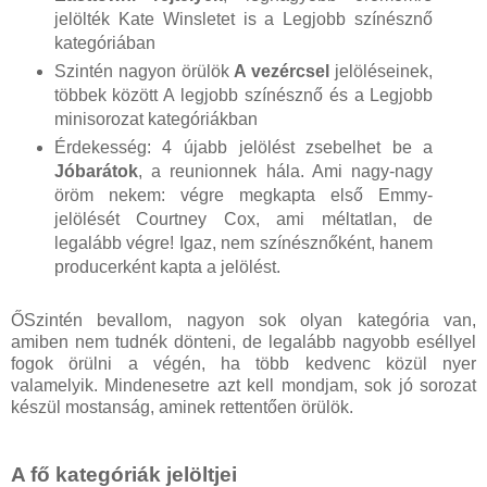
jelölték Kate Winsletet is a Legjobb színésznő
kategóriában
Szintén nagyon örülök
A vezércsel
jelöléseinek,
többek között A legjobb színésznő és a Legjobb
minisorozat kategóriákban
Érdekesség: 4 újabb jelölést zsebelhet be a
Jóbarátok
, a reunionnek hála. Ami nagy-nagy
öröm nekem: végre megkapta első Emmy-
jelölését Courtney Cox, ami méltatlan, de
legalább végre! Igaz, nem színésznőként, hanem
producerként kapta a jelölést.
ŐSzintén bevallom, nagyon sok olyan kategória van,
amiben nem tudnék dönteni, de legalább nagyobb eséllyel
fogok örülni a végén, ha több kedvenc közül nyer
valamelyik. Mindenesetre azt kell mondjam, sok jó sorozat
készül mostanság, aminek rettentően örülök.
A fő kategóriák jelöltjei