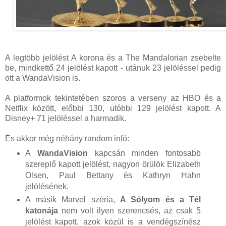
A legtöbb jelölést A korona és a The Mandalorian zsebelte
be, mindkettő 24 jelölést kapott - utánuk 23 jelöléssel pedig
ott a WandaVision is.
A platformok tekintetében szoros a verseny az HBO és a
Netflix között, előbbi 130, utóbbi 129 jelölést kapott. A
Disney+ 71 jelöléssel a harmadik.
És akkor még néhány random infó:
A
WandaVision
kapcsán minden fontosabb
szereplő kapott jelölést, nagyon örülök Elizabeth
Olsen, Paul Bettany és Kathryn Hahn
jelölésének.
A másik Marvel széria,
A Sólyom és a Tél
katonája
nem volt ilyen szerencsés, az csak 5
jelölést kapott, azok közül is a vendégszínész