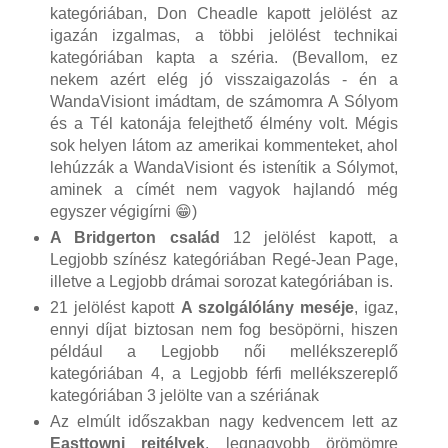
kategóriában, Don Cheadle kapott jelölést az
igazán izgalmas, a többi jelölést technikai
kategóriában kapta a széria. (Bevallom, ez
nekem azért elég jó visszaigazolás - én a
WandaVisiont imádtam, de számomra A Sólyom
és a Tél katonája felejthető élmény volt. Mégis
sok helyen látom az amerikai kommenteket, ahol
lehúzzák a WandaVisiont és istenítik a Sólymot,
aminek a címét nem vagyok hajlandó még
egyszer végigírni 😁)
A Bridgerton család
12 jelölést kapott, a
Legjobb színész kategóriában Regé-Jean Page,
illetve a Legjobb drámai sorozat kategóriában is.
21 jelölést kapott
A szolgálólány meséje
, igaz,
ennyi díjat biztosan nem fog besöpörni, hiszen
például a Legjobb női mellékszereplő
kategóriában 4, a Legjobb férfi mellékszereplő
kategóriában 3 jelölte van a szériának
Az elmúlt időszakban nagy kedvencem lett az
Easttowni rejtélyek
, legnagyobb örömömre