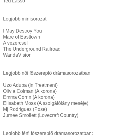
Ted Lasso
Legjobb minisorozat:
I May Destroy You
Mare of Easttown
A vezércsel
The Underground Railroad
WandaVision
Legjobb női főszereplő drámasorozatban:
Uzo Aduba (In Treatment)
Olivia Colman (A korona)
Emma Corrin (A korona)
Elisabeth Moss (A szolgálólány meséje)
Mj Rodriguez (Pose)
Jurnee Smollett (Lovecraft Country)
Legjobb férfi főszereplő drámasorozatban: