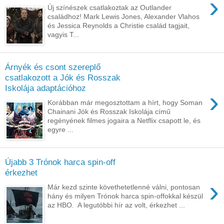
›
Új színészek csatlakoztak az Outlander
családhoz! Mark Lewis Jones, Alexander Vlahos
és Jessica Reynolds a Christie család tagjait,
vagyis T...
Árnyék és csont szereplő
csatlakozott a Jók és Rosszak
Iskolája adaptációhoz
›
Korábban már megosztottam a hírt, hogy Soman
Chainani Jók és Rosszak Iskolája című
regényének filmes jogaira a Netflix csapott le, és
egyre ...
Újabb 3 Trónok harca spin-off
érkezhet
›
Már kezd szinte követhetetlenné válni, pontosan
hány és milyen Trónok harca spin-offokkal készül
az HBO. A legutóbbi hír az volt, érkezhet ...