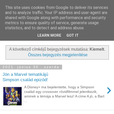
This site uses cookies from Google to deliver its services
and to analyze traffic. Your IP address and user-agent are
shared with Google along with performance and security
metrics to ensure quality of service, generate usage
statistics, and to detect and address abuse.
LEARN MORE
GOT IT
▼
A következő címkéjű bejegyzések mutatása:
Kiemelt
.
Összes bejegyzés megjelenítése
2021. június 30., szerda
Jön a Marvel tematikájú
Simpson család epizód!
›
A Disney+ ma bejelentette, hogy a Simpson
család egy crossover rövidfilmmel jelentkezik,
aminek a témája a Marvel lesz! A címe A jó, a Bart
...