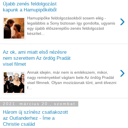
Újabb zenés feldolgozást
kapunk a Hamupipőkéből
›
Hamupipőke feldolgozásokból sosem elég -
legalábbis a Sony biztosan így gondolta, ugyanis
egy újabb élőszereplős-zenés feldolgozást
készítet...
Az ok, ami miatt első nézésre
nem szerettem Az ördög Pradát
visel filmet
›
Annak idején, már nem is emlékszem, mikor,
nagy reményekkel vágtam bele Az ördög Pradát
visel filmnek. Olyan mozizásnak tűnt, amit élvezni
f...
2021. március 20., szombat
Három új színész csatlakozott
az Outlanderhez - Íme a
Christie család